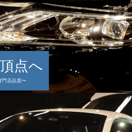
頂点へ
専門店品質〜