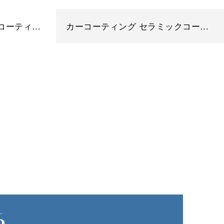
カーコーティング ガラスコーティング 埼玉県 さいたま市 BMW 440i Y様
カーコーティング セラミックコーティング メルセデス・ベンツ GLC63 埼玉県さいたま市 S様