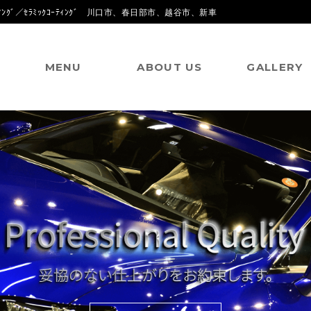
ｸﾞ／ｾﾗﾐｯｸｺｰﾃｨﾝｸﾞ 川口市、春日部市、越谷市、新車
MENU
ABOUT US
GALLERY