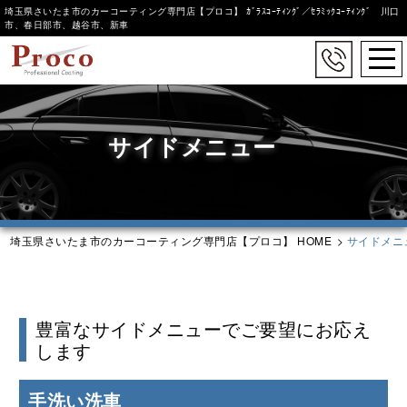
埼玉県さいたま市のカーコーティング専門店【プロコ】 ｶﾞﾗｽｺｰﾃｨﾝｸﾞ／ｾﾗﾐｯｸｺｰﾃｨﾝｸﾞ 川口
市、春日部市、越谷市、新車
togg
navi
Skip
to
main
サイドメニュー
content
埼玉県さいたま市のカーコーティング専門店【プロコ】 HOME
>
サイドメ
豊富なサイドメニューでご要望にお応え
します
手洗い洗車