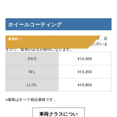
ホイールコーティング
ブレーキから出る汚れや、泥汚れからしっかり守ります。足
Before
After
元が引き締まり、輝きます。タイヤワックスも一緒に⾏いま
すので、愛⾞の足元が精悍になります。
SS/S
¥10,500
M/L
¥13,200
LL/XL
¥15,800
※価格はすべて税込価格です。
車両クラスについ