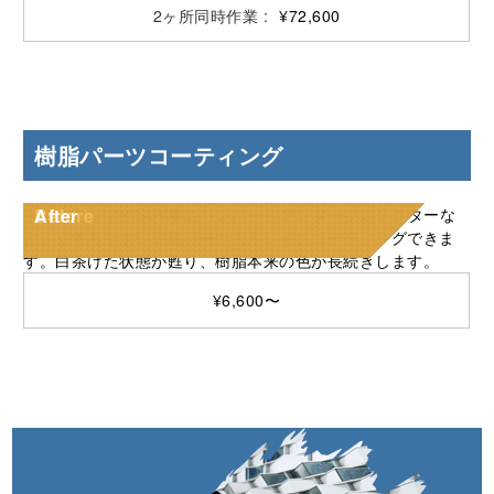
¥72,600
樹脂パーツコーティング
ドアステップやSUV⾞のバンパーやアンダープロテクターな
Before
After
ど、くすみやすい樹脂パーツもキレイにコーティングできま
す。⽩茶けた状態が甦り、樹脂本来の⾊が⻑続きします。
¥6,600〜