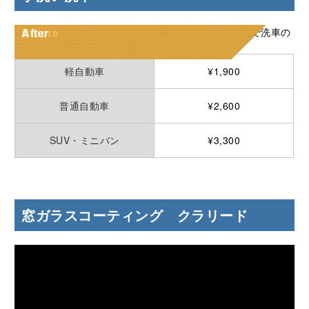
ムートン100%のモップ、ムース状のクリーミーな泡で洗⾞の
Before
After
プロが、お⾞を隅々まで洗い上げます。
軽自動車
¥1,900
普通自動車
¥2,600
SUV・ミニバン
¥3,300
窓ガラスコーティング クラリード