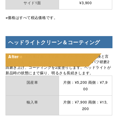
サイド1面
¥3,900
※価格はすべて税込価格です。
ヘッドライトクリーン＆コーティング
ヘッドライトの黄ばみ・くすみ、ディーラーだと、交換と言
Before
After
われた方も、お任せください。ペーパー研磨2回、バフ研磨2
回磨き上げ、コーティングを2度塗りします。ヘッドライトが
新品時の状態にまで蘇り、明るさも長続きします。
国産車
片側：¥5,200 両側：¥7,9
00
輸入車
片側：¥7,900 両側：¥13,
200