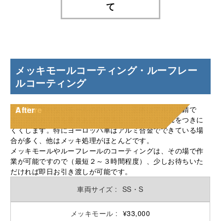
て
メッキモールコーティング・ルーフレー
ルコーティング
なかなか取れないモールの⽩いシミ、正体はアルカリ錆で
Before
After
す。アルカリ錆を磨きあげて除去し、そのうえ汚れをつきに
くくします。特にヨーロッパ⾞はアルミ合⾦でできている場
合が多く、他はメッキ処理がほとんどです。
メッキモールやルーフレールのコーティングは、その場で作
業が可能ですので（最短２～３時間程度）、少しお待ちいた
だければ即日お引き渡しが可能です。
SS・S
¥33,000