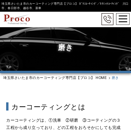
埼玉県さいたま市のカーコーティング専門店【プロコ】 ｶﾞﾗｽｺｰﾃｨﾝｸﾞ／ｾﾗﾐｯｸｺｰﾃｨﾝｸﾞ 川口
市、春日部市、越谷市、新車
togg
navi
Skip
to
main
磨き
content
埼玉県さいたま市のカーコーティング専門店【プロコ】 HOME
>
磨き
カーコーティングとは
カーコーティングは、①洗車 ②研磨 ③コーティングの３
工程から成り立っており、どの工程をおろそかにしても完成