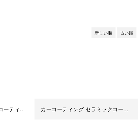
新しい順
古い順
カーコーティング ガラスコーティング 埼玉県 さいたま市 BMW 440i Y様
カーコーティング セラミックコーティング メルセデス・ベンツ GLC63 埼玉県さいたま市 S様