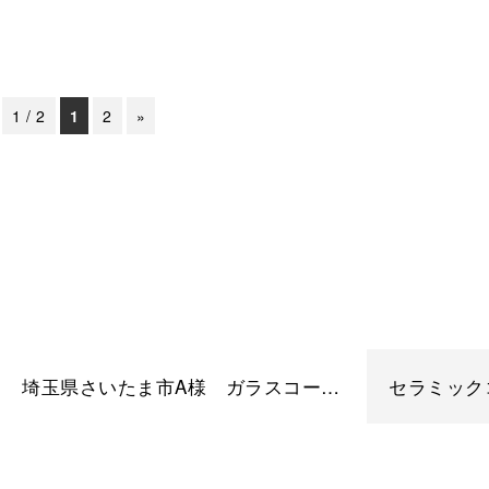
1 / 2
1
2
»
埼玉県さいたま市A様 ガラスコーティング フェラーリ スカリエッティ カーコーティング