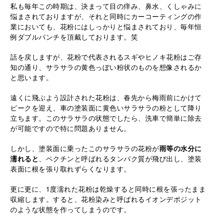
私も毎年この時期は、決まって目の痒み、鼻水、くしゃみに
悩まされておりますが、それと同時にカーコーティングの作
業においても、花粉にはしっかりと悩まされており、毎年恒
例ダブルパンチを頂戴しております。笑
話を戻しますが、花粉で代表されるスギやヒノキ花粉はご存
知の通り、サラサラの黄色っぽい粉状のものを想像されるか
と思います。
遠くに飛ぶよう設計された花粉は、春先から梅雨前にかけて
ピークを迎え、車の塗装面に黄色いサラサラの粉として降り
立ちます。このサラサラの状態でしたら、洗車で簡単に除去
が可能ですので特に問題ありません。
しかし、塗装面に乗ったこのサラサラの花粉が
雨等の水分に
濡れると
、ペクチンと呼ばれるタンパク質が飛び出し、塗装
表面に根を張り取れずらくなります。
更に更に、1度濡れた花粉は乾燥すると同時に根を張ったまま
収縮します。すると、花粉染みと呼ばれるイオンデポジット
のような状態を作ってしまうのです。