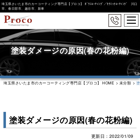
埼玉県さいたま市のカーコーティング専門店【プロコ】 ｶﾞﾗｽｺｰﾃｨﾝｸﾞ／ｾﾗﾐｯｸｺｰﾃｨﾝｸﾞ 川口
市、春日部市、越谷市、新車
togg
navi
Skip
to
main
塗装ダメージの原因(春の花粉編)
content
埼玉県さいたま市のカーコーティング専門店【プロコ】 HOME
>
未分類
>
塗
塗装ダメージの原因(春の花粉編)
更新日：2022/01/09