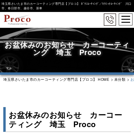
埼玉県さいたま市のカーコーティング専門店【プロコ】 ｶﾞﾗｽｺｰﾃｨﾝｸﾞ／ｾﾗﾐｯｸｺｰﾃｨﾝｸﾞ 川口
市、春日部市、越谷市、新車
togg
navi
Skip
to
お盆休みのお知らせ カーコーティ
main
content
ング 埼玉 Proco
埼玉県さいたま市のカーコーティング専門店【プロコ】 HOME
>
未分類
>
お
お盆休みのお知らせ カーコー
ティング 埼玉 Proco