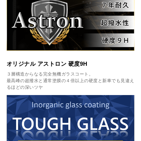
オリジナル アストロン 硬度9H
３層構造からなる完全無機ガラスコート。
最高峰の超撥水と通常塗膜の４倍以上の硬度と新車でも
見違え
るほどの深いツヤ