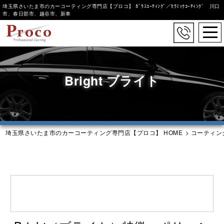
埼玉県さいたま市のカーコーティング専門店【プロコ】 ｶﾞﾗｽｺｰﾃｨﾝｸﾞ／ｾﾗﾐｯｸｺｰﾃｨﾝｸﾞ 川口
市、春日部市、越谷市、新車
togg
navi
Skip
to
main
Bright ブライト
content
埼玉県さいたま市のカーコーティング専門店【プロコ】 HOME
>
コーティン