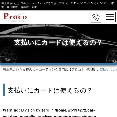
埼玉県さいたま市のカーコーティング専門店【プロコ】 ｶﾞﾗｽｺｰﾃｨﾝｸﾞ／ｾﾗﾐｯｸｺｰﾃｨﾝｸﾞ 川口
コーティングラインナップ
市、春日部市、越谷市、新車
togg
システムX
navi
Skip
アストロン
to
main
支払いにカードは使えるの？
content
埼玉県さいたま市のカーコーティング専門店【プロコ】 HOME
>
支払いにカ
支払いにカードは使えるの？
Warning
: Division by zero in
/home/wp194272/car-
coating.jp/public_html/wp-content/themes/proco-