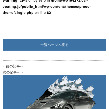
Warning
: Division by zero in
/home/wp194272/car-
coating.jp/public_html/wp-content/themes/proco-
theme/single.php
on line
82
一覧ページへ戻る
« 前の記事へ
次の記事へ »