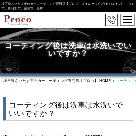
埼玉県さいたま市のカーコーティング専門店【プロコ】 ｶﾞﾗｽｺｰﾃｨﾝｸﾞ／ｾﾗﾐｯｸｺｰﾃｨﾝｸﾞ 川口
市、春日部市、越谷市、新車
コーティングラインナップ
togg
システムX
navi
Skip
to
アストロン
コーティング後は洗車は水洗いでい
main
content
いですか？
埼玉県さいたま市のカーコーティング専門店【プロコ】 HOME
>
コーティン
コーティング後は洗車は水洗いで
いいですか？