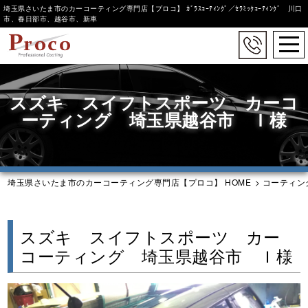
埼玉県さいたま市のカーコーティング専門店【プロコ】 ｶﾞﾗｽｺｰﾃｨﾝｸﾞ／ｾﾗﾐｯｸｺｰﾃｨﾝｸﾞ 川口
市、春日部市、越谷市、新車
togg
navi
Skip
to
スズキ スイフトスポーツ カーコ
main
content
ーティング 埼玉県越谷市 Ｉ様
埼玉県さいたま市のカーコーティング専門店【プロコ】 HOME
>
コーティン
スズキ スイフトスポーツ カー
コーティング 埼玉県越谷市 Ｉ様