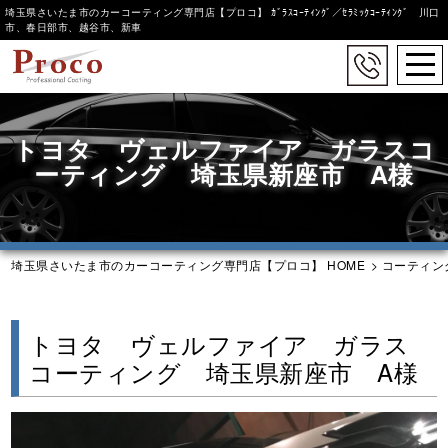
埼玉県さいたま市のカーコーティング専門店【プロコ】 ｶﾞﾗｽｺｰﾃｨﾝｸﾞ／ｾﾗﾐｯｸｺｰﾃｨﾝｸﾞ 川口
市、春日部市、越谷市、新車
togg
navi
Skip
to
トヨタ ヴェルファイア ガラスコ
main
content
ーティング 埼玉県新座市 A様
埼玉県さいたま市のカーコーティング専門店【プロコ】 HOME
>
コーティン
トヨタ ヴェルファイア ガラス
コーティング 埼玉県新座市 A様