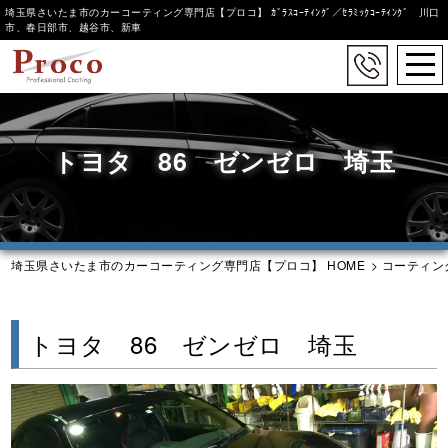
埼玉県さいたま市のカーコーティング専門店【プロコ】 ｶﾞﾗｽｺｰﾃｨﾝｸﾞ／ｾﾗﾐｯｸｺｰﾃｨﾝｸﾞ 川口
市、春日部市、越谷市、新車
togg
navi
Skip
to
main
トヨタ 86 ゼンゼロ 埼玉
content
埼玉県さいたま市のカーコーティング専門店【プロコ】 HOME
>
コーティン
トヨタ 86 ゼンゼロ 埼玉