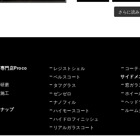
さらに読み
門店Proco
レジストシェル
コーテ
サイド
ベルスコート
イ研磨
窓ガラ
タフグラス
グ施工
ホイー
ゼンゼロ
ヘッド
ナノフィル
ンナップ
ルーム
ハイモースコート
ハイドロフィニッシュ
リアルガラスコート