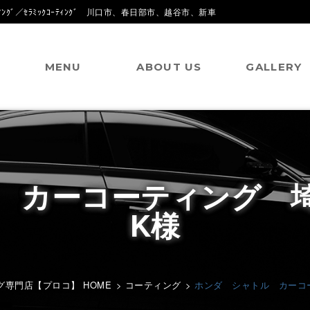
ｸﾞ／ｾﾗﾐｯｸｺｰﾃｨﾝｸﾞ 川口市、春日部市、越谷市、新車
MENU
ABOUT US
GALLERY
ル カーコーティング 
K様
専門店【プロコ】 HOME
>
コーティング
>
ホンダ シャトル カーコ