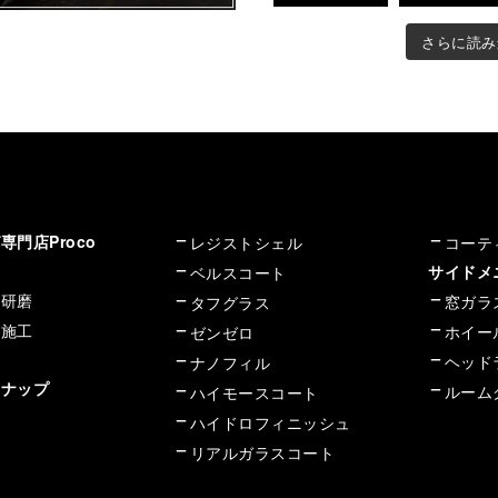
さらに読み
門店Proco
レジストシェル
コーテ
サイド
ベルスコート
イ研磨
窓ガラ
タフグラス
グ施工
ホイー
ゼンゼロ
ヘッド
ナノフィル
ンナップ
ルーム
ハイモースコート
ハイドロフィニッシュ
リアルガラスコート