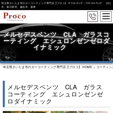
埼玉県さいたま市のカーコーティング専門店【プロコ】 ｶﾞﾗｽｺｰﾃｨﾝｸﾞ／ｾﾗﾐｯｸｺｰﾃｨﾝｸﾞ 川口
市、春日部市、越谷市、新車
togg
navi
Skip
to
メルセデスベンツ CLA ガラスコ
main
ーティング エシュロンゼンゼロダ
content
イナミック
埼玉県さいたま市のカーコーティング専門店【プロコ】 HOME
>
コーティン
メルセデスベンツ CLA ガラス
コーティング エシュロンゼンゼ
ロダイナミック