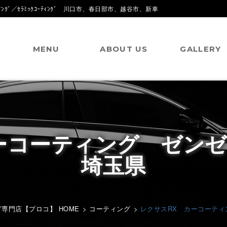
ｸﾞ／ｾﾗﾐｯｸｺｰﾃｨﾝｸﾞ 川口市、春日部市、越谷市、新車
MENU
ABOUT US
GALLERY
カーコーティング ゼン
埼玉県
専門店【プロコ】 HOME
>
コーティング
>
レクサスRX カーコーテ