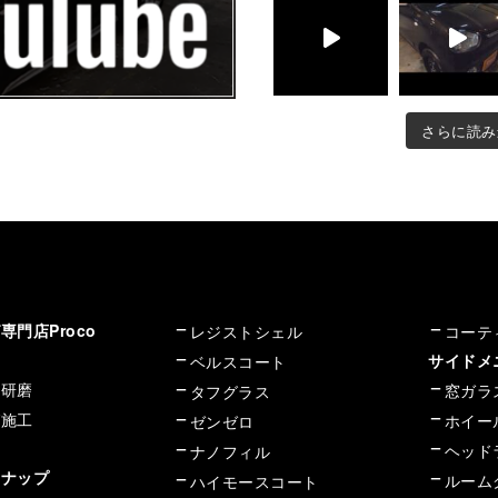
さらに読み
門店Proco
レジストシェル
コーテ
サイド
ベルスコート
イ研磨
窓ガラ
タフグラス
グ施工
ホイー
ゼンゼロ
ヘッド
ナノフィル
ンナップ
ルーム
ハイモースコート