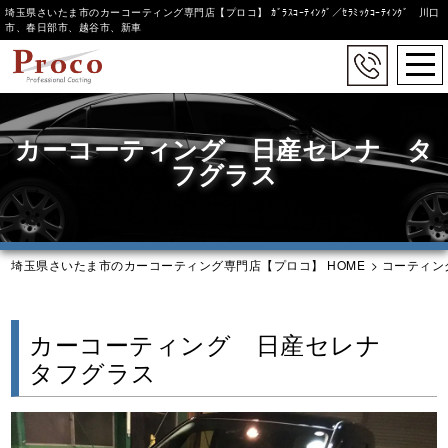
埼玉県さいたま市のカーコーティング専門店【プロコ】 ｶﾞﾗｽｺｰﾃｨﾝｸﾞ／ｾﾗﾐｯｸｺｰﾃｨﾝｸﾞ 川口
市、春日部市、越谷市、新車
togg
navi
Skip
to
カーコーティング 日産セレナ タ
main
content
フグラス
埼玉県さいたま市のカーコーティング専門店【プロコ】 HOME
>
コーティン
カーコーティング 日産セレナ
タフグラス