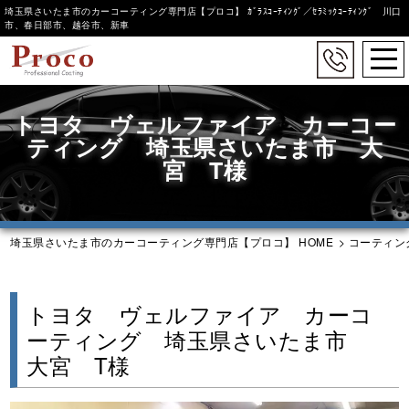
埼玉県さいたま市のカーコーティング専門店【プロコ】 ｶﾞﾗｽｺｰﾃｨﾝｸﾞ／ｾﾗﾐｯｸｺｰﾃｨﾝｸﾞ 川口
市、春日部市、越谷市、新車
togg
navi
Skip
to
トヨタ ヴェルファイア カーコー
main
ティング 埼玉県さいたま市 大
content
宮 T様
埼玉県さいたま市のカーコーティング専門店【プロコ】 HOME
>
コーティン
トヨタ ヴェルファイア カーコ
ーティング 埼玉県さいたま市
大宮 T様