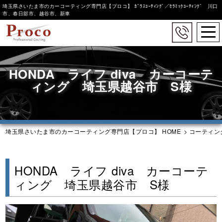
埼玉県さいたま市のカーコーティング専門店【プロコ】 ｶﾞﾗｽｺｰﾃｨﾝｸﾞ／ｾﾗﾐｯｸｺｰﾃｨﾝｸﾞ 川口
市、春日部市、越谷市、新車
togg
navi
Skip
to
HONDA ライフ diva カーコーテ
main
content
ィング 埼玉県越谷市 S様
埼玉県さいたま市のカーコーティング専門店【プロコ】 HOME
>
コーティン
HONDA ライフ diva カーコーテ
ィング 埼玉県越谷市 S様