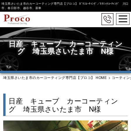
埼玉県さいたま市のカーコーティング専門店【プロコ】 ｶﾞﾗｽｺｰﾃｨﾝｸﾞ／ｾﾗﾐｯｸｺｰﾃｨﾝｸﾞ 川口
市、春日部市、越谷市、新車
togg
navi
Skip
to
日産 キューブ カーコーティン
main
content
グ 埼玉県さいたま市 N様
埼玉県さいたま市のカーコーティング専門店【プロコ】 HOME
>
コーティン
日産 キューブ カーコーティン
グ 埼玉県さいたま市 N様