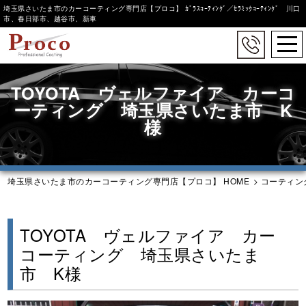
埼玉県さいたま市のカーコーティング専門店【プロコ】 ｶﾞﾗｽｺｰﾃｨﾝｸﾞ／ｾﾗﾐｯｸｺｰﾃｨﾝｸﾞ 川口
市、春日部市、越谷市、新車
togg
navi
Skip
to
TOYOTA ヴェルファイア カーコ
main
ーティング 埼玉県さいたま市 K
content
様
埼玉県さいたま市のカーコーティング専門店【プロコ】 HOME
>
コーティン
TOYOTA ヴェルファイア カー
コーティング 埼玉県さいたま
市 K様