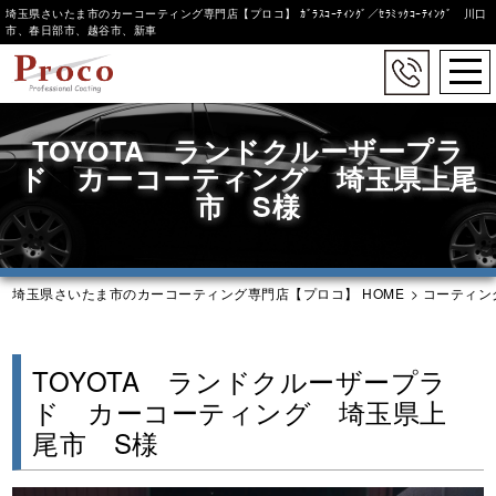
埼玉県さいたま市のカーコーティング専門店【プロコ】 ｶﾞﾗｽｺｰﾃｨﾝｸﾞ／ｾﾗﾐｯｸｺｰﾃｨﾝｸﾞ 川口
市、春日部市、越谷市、新車
togg
navi
Skip
to
TOYOTA ランドクルーザープラ
main
ド カーコーティング 埼玉県上尾
content
市 S様
埼玉県さいたま市のカーコーティング専門店【プロコ】 HOME
>
コーティン
TOYOTA ランドクルーザープラ
ド カーコーティング 埼玉県上
尾市 S様