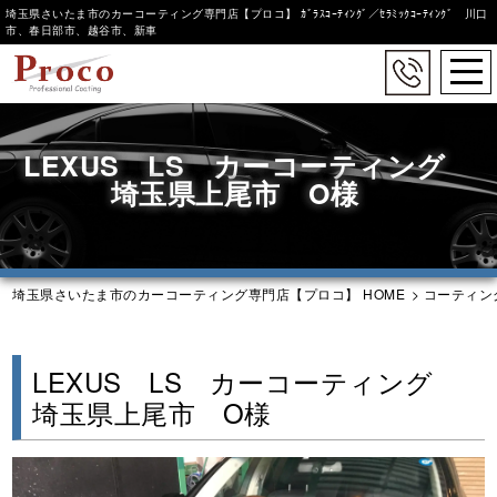
埼玉県さいたま市のカーコーティング専門店【プロコ】 ｶﾞﾗｽｺｰﾃｨﾝｸﾞ／ｾﾗﾐｯｸｺｰﾃｨﾝｸﾞ 川口
市、春日部市、越谷市、新車
togg
navi
Skip
to
LEXUS LS カーコーティング
main
content
埼玉県上尾市 O様
埼玉県さいたま市のカーコーティング専門店【プロコ】 HOME
>
コーティン
LEXUS LS カーコーティング
埼玉県上尾市 O様