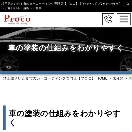
埼玉県さいたま市のカーコーティング専門店【プロコ】 ｶﾞﾗｽｺｰﾃｨﾝｸﾞ／ｾﾗﾐｯｸｺｰﾃｨﾝｸﾞ 川口
市、春日部市、越谷市、新車
togg
navi
Skip
to
main
車の塗装の仕組みをわかりやすく
content
埼玉県さいたま市のカーコーティング専門店【プロコ】 HOME
>
未分類
>
車の塗装の仕組みをわかりやす
く