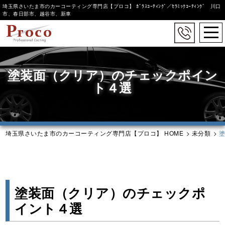
埼玉県さいたま市のカーコーティング専門店【プロコ】 ｶﾞﾗｽｺｰﾃｨﾝｸﾞ／ｾﾗﾐｯｸｺｰﾃｨﾝｸﾞ 川口
市、春日部市、越谷市、新車
togg
navi
Skip
to
塗装面（クリア）のチェックポイン
main
content
ト４選
埼玉県さいたま市のカーコーティング専門店【プロコ】 HOME
>
未分類
>
塗装面（クリア）のチェックポ
イント４選