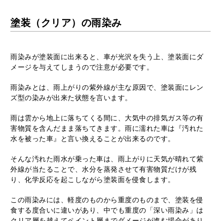
塗装（クリア）の雨染み
雨染みが塗装面に出来ると、車が光沢を失う上、塗装面にダ
メージを与えてしまうので注意が必要です。
雨染みとは、雨上がりの紫外線が主な原因で、塗装面にレン
ズ型の染みが出来た状態を言います。
雨は雲から地上に落ちてくる間に、大気中の排気ガス等の有
害物質を含んだまま落ちてきます。雨に濡れた車は『汚れた
水を被った車』と言い換えることが出来るのです。
そんな汚れた雨水が乗った車は、雨上がりに天気が晴れて紫
外線が当たることで、水分を蒸発させて有害物質だけが残
り、化学反応を起こしながら塗装面を侵食します。
この雨染みには、軽度のものから重度のものまで、塗装を侵
食する度合いに違いがあり、中でも重度の「深い雨染み」は
クリア層を越えてペイント層までダメージが進む場合があり