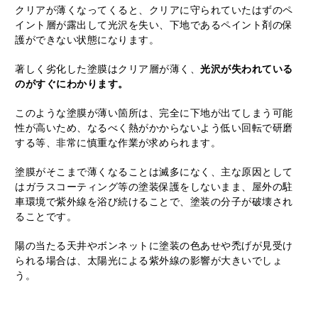
クリアが薄くなってくると、クリアに守られていたはずのペ
イント層が露出して光沢を失い、下地であるペイント剤の保
護ができない状態になります。
著しく劣化した塗膜はクリア層が薄く、
光沢が失われている
のがすぐにわかります。
このような塗膜が薄い箇所は、完全に下地が出てしまう可能
性が高いため、なるべく熱がかからないよう低い回転で研磨
する等、非常に慎重な作業が求められます。
塗膜がそこまで薄くなることは滅多になく、主な原因として
はガラスコーティング等の塗装保護をしないまま、屋外の駐
車環境で紫外線を浴び続けることで、塗装の分子が破壊され
ることです。
陽の当たる天井やボンネットに塗装の色あせや禿げが見受け
られる場合は、太陽光による紫外線の影響が大きいでしょ
う。