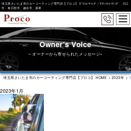
埼玉県さいたま市のカーコーティング専門店【プロコ】 ｶﾞﾗｽｺｰﾃｨﾝｸﾞ／ｾﾗﾐｯｸｺｰﾃｨﾝｸﾞ 川口
カーコーティング施工
市、春日部市、越谷市、新車
togg
施工事例
navi
Skip
コーティングラインナップ
to
main
Owner’s Voice
システムX
content
~ オーナーから寄せられたメッセージ~
アストロン
埼玉県さいたま市のカーコーティング専門店【プロコ】 HOME
>
2023年
>
2023年1月