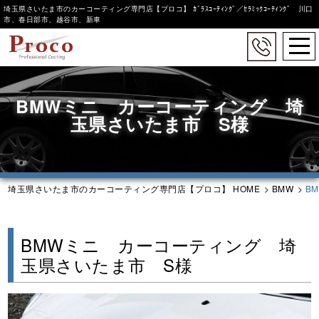
埼玉県さいたま市のカーコーティング専門店【プロコ】 ｶﾞﾗｽｺｰﾃｨﾝｸﾞ／ｾﾗﾐｯｸｺｰﾃｨﾝｸﾞ 川口
市、春日部市、越谷市、新車
togg
navi
Skip
to
BMWミニ カーコーティング 埼
main
content
玉県さいたま市 S様
埼玉県さいたま市のカーコーティング専門店【プロコ】 HOME
>
BMW
>
B
BMWミニ カーコーティング 埼
玉県さいたま市 S様