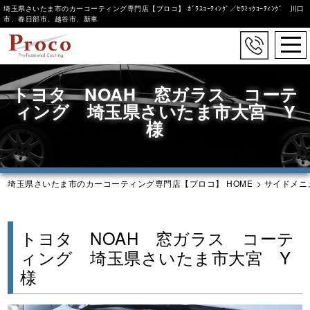
埼玉県さいたま市のカーコーティング専門店【プロコ】 ｶﾞﾗｽｺｰﾃｨﾝｸﾞ／ｾﾗﾐｯｸｺｰﾃｨﾝｸﾞ 川口
市、春日部市、越谷市、新車
togg
navi
Skip
to
トヨタ NOAH 窓ガラス コーテ
main
ィング 埼玉県さいたま市大宮 Y
content
様
埼玉県さいたま市のカーコーティング専門店【プロコ】 HOME
>
サイドメニ
トヨタ NOAH 窓ガラス コーテ
ィング 埼玉県さいたま市大宮 Y
様