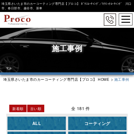
埼玉県さいたま市のカーコーティング専門店【プロコ】 ｶﾞﾗｽｺｰﾃｨﾝｸﾞ／ｾﾗﾐｯｸｺｰﾃｨﾝｸﾞ 川口
市、春日部市、越谷市、新車
togg
navi
Skip
to
main
施工事例
content
埼玉県さいたま市のカーコーティング専門店【プロコ】 HOME
>
施工事例
全 181 件
新着順
古い順
ALL
コーティング